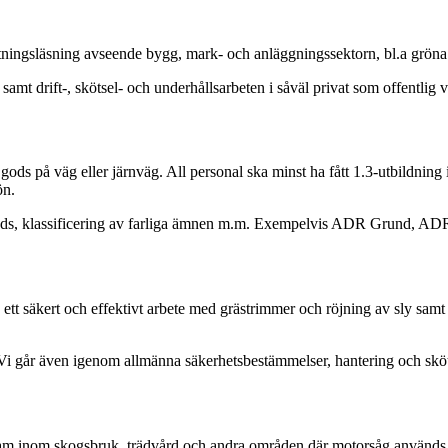
 ritningsläsning avseende bygg, mark- och anläggningssektorn, bl.a gröna
mt drift-, skötsel- och underhållsarbeten i såväl privat som offentlig
gods på väg eller järnväg. All personal ska minst ha fått 1.3-utbildning
ön.
gt gods, klassificering av farliga ämnen m.m. Exempelvis ADR Grund, A
a ett säkert och effektivt arbete med grästrimmer och röjning av sly s
i går även igenom allmänna säkerhetsbestämmelser, hantering och skötse
ksam inom skogsbruk, trädvård och andra områden där motorsåg används