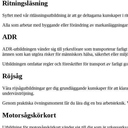
Ritningsläsning
Syftet med vår ritläsningsutbildning är att ge deltagarna kunskaper i
Alla som arbetar med byggande eller förändring av markanläggningar sa
ADR
ADR-utbildningen vänder sig till yrkesförare som transporterar farligt 
ämnen som kan utgöra risker för människors hälsa, säkerhet eller milj
Utbildningen omfattar regler och föreskrifter för transport av farli
Röjsåg
Våra röjsågutbildningar ger dig grundläggande kunskaper för att klar
underväxtröjning.
Genom praktiska övningsmoment får du lära dig en bra arbetsteknik. V
Motorsågskörkort
Utbildning för motorsågskörkort vänder sig till dig som är yrkesver