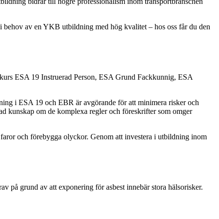
ildning bidrar till högre professionalism inom transportbranschen
 i behov av en YKB utbildning med hög kvalitet – hos oss får du den
rar kurs ESA 19 Instruerad Person, ESA Grund Fackkunnig, ESA
ldning i ESA 19 och EBR är avgörande för att minimera risker och
djupad kunskap om de komplexa regler och föreskrifter som omger
era faror och förebygga olyckor. Genom att investera i utbildning inom
rav på grund av att exponering för asbest innebär stora hälsorisker.