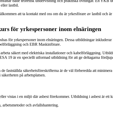
omfattar både teoretisk undervisning och praktiska övningar. En YKB utb
ller lastbil.
lkommen att ta kontakt med oss om du är yrkesförare av lastbil och är
urs för yrkespersoner inom elnäringen
psbas för yrkespersoner inom elnäringen. Dessa utbildningar inklude
belförläggning och EBR Maskinförare.
 arbeta säkert med elektriska installationer och kabelförläggning. Utbi
 i ESA 19 är en speciellt utformad utbildning för att ge deltagarna för
lja de fastställda säkerhetsföreskrifterna är de väl förberedda att minim
 säkerheten på arbetsplatsen.
ler vistas i en miljö där asbest förekommer. Utbildning i asbest är ett k
, arbetsmetoder och avfallshantering.