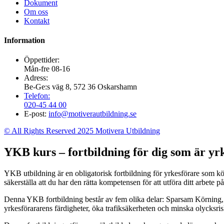
Dokument
Om oss
Kontakt
Information
Öppettider:
Mån-fre 08-16
Adress:
Be-Ge:s väg 8, 572 36 Oskarshamn
Telefon:
020-45 44 00
E-post:
info@motiverautbildning.se
© All Rights Reserved 2025 Motivera Utbildning
YKB kurs – fortbildning för dig som är yrk
YKB utbildning är en obligatorisk fortbildning för yrkesförare som k
säkerställa att du har den rätta kompetensen för att utföra ditt arbete på 
Denna YKB fortbildning består av fem olika delar: Sparsam Körning,
yrkesförararens färdigheter, öka trafiksäkerheten och minska olycksri