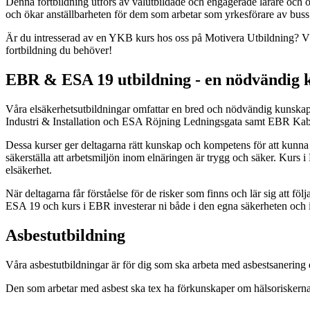
Denna fortbildning utförs av välutbildade och engagerade lärare och 
och ökar anställbarheten för dem som arbetar som yrkesförare av buss e
Är du intresserad av en YKB kurs hos oss på Motivera Utbildning? Vä
fortbildning du behöver!
EBR & ESA 19 utbildning - en nödvändig k
Våra elsäkerhetsutbildningar omfattar en bred och nödvändig kunska
Industri & Installation och ESA Röjning Ledningsgata samt EBR Ka
Dessa kurser ger deltagarna rätt kunskap och kompetens för att kunna
säkerställa att arbetsmiljön inom elnäringen är trygg och säker. Kurs
elsäkerhet.
När deltagarna får förståelse för de risker som finns och lär sig att fö
ESA 19 och kurs i EBR investerar ni både i den egna säkerheten och i
Asbestutbildning
Våra asbestutbildningar är för dig som ska arbeta med asbestsanering el
Den som arbetar med asbest ska tex ha förkunskaper om hälsoriskerna