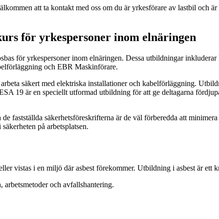
lkommen att ta kontakt med oss om du är yrkesförare av lastbil och är
urs för yrkespersoner inom elnäringen
psbas för yrkespersoner inom elnäringen. Dessa utbildningar inklude
belförläggning och EBR Maskinförare.
 arbeta säkert med elektriska installationer och kabelförläggning. Utbi
 i ESA 19 är en speciellt utformad utbildning för att ge deltagarna för
lja de fastställda säkerhetsföreskrifterna är de väl förberedda att minim
 säkerheten på arbetsplatsen.
ler vistas i en miljö där asbest förekommer. Utbildning i asbest är ett k
, arbetsmetoder och avfallshantering.