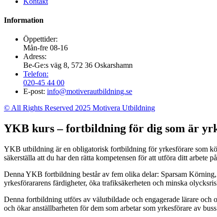
Kontakt
Information
Öppettider:
Mån-fre 08-16
Adress:
Be-Ge:s väg 8, 572 36 Oskarshamn
Telefon:
020-45 44 00
E-post:
info@motiverautbildning.se
© All Rights Reserved 2025 Motivera Utbildning
YKB kurs – fortbildning för dig som är yrk
YKB utbildning är en obligatorisk fortbildning för yrkesförare som k
säkerställa att du har den rätta kompetensen för att utföra ditt arbete på 
Denna YKB fortbildning består av fem olika delar: Sparsam Körning,
yrkesförararens färdigheter, öka trafiksäkerheten och minska olycksri
Denna fortbildning utförs av välutbildade och engagerade lärare och 
och ökar anställbarheten för dem som arbetar som yrkesförare av buss e