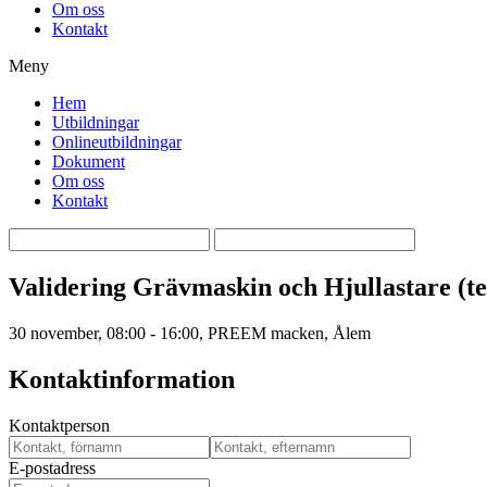
Om oss
Kontakt
Meny
Hem
Utbildningar
Onlineutbildningar
Dokument
Om oss
Kontakt
Validering Grävmaskin och Hjullastare (te
30 november
,
08:00 - 16:00
, PREEM macken, Ålem
Kontaktinformation
Kontaktperson
E-postadress