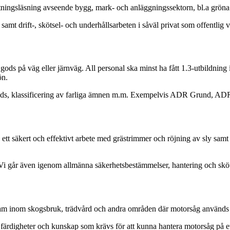
 ritningsläsning avseende bygg, mark- och anläggningssektorn, bl.a gröna
mt drift-, skötsel- och underhållsarbeten i såväl privat som offentlig
gods på väg eller järnväg. All personal ska minst ha fått 1.3-utbildning
ön.
gt gods, klassificering av farliga ämnen m.m. Exempelvis ADR Grund, A
a ett säkert och effektivt arbete med grästrimmer och röjning av sly s
i går även igenom allmänna säkerhetsbestämmelser, hantering och skötse
ksam inom skogsbruk, trädvård och andra områden där motorsåg används
färdigheter och kunskap som krävs för att kunna hantera motorsåg på ett s