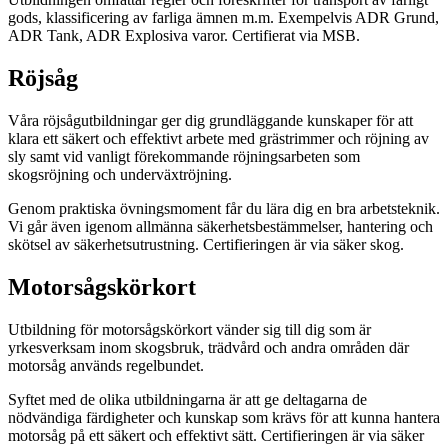
gods, klassificering av farliga ämnen m.m. Exempelvis ADR Grund,
ADR Tank, ADR Explosiva varor. Certifierat via MSB.
Röjsåg
Våra röjsågutbildningar ger dig grundläggande kunskaper för att
klara ett säkert och effektivt arbete med grästrimmer och röjning av
sly samt vid vanligt förekommande röjningsarbeten som
skogsröjning och underväxtröjning.
Genom praktiska övningsmoment får du lära dig en bra arbetsteknik.
Vi går även igenom allmänna säkerhetsbestämmelser, hantering och
skötsel av säkerhetsutrustning. Certifieringen är via säker skog.
Motorsågskörkort
Utbildning för motorsågskörkort vänder sig till dig som är
yrkesverksam inom skogsbruk, trädvård och andra områden där
motorsåg används regelbundet.
Syftet med de olika utbildningarna är att ge deltagarna de
nödvändiga färdigheter och kunskap som krävs för att kunna hantera
motorsåg på ett säkert och effektivt sätt. Certifieringen är via säker