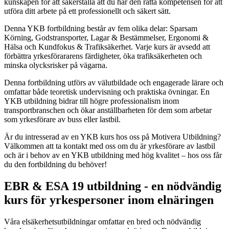
kunskapen för att säkerställa att du har den rätta kompetensen för att
utföra ditt arbete på ett professionellt och säkert sätt.
Denna YKB fortbildning består av fem olika delar: Sparsam
Körning, Godstransporter, Lagar & Bestämmelser, Ergonomi &
Hälsa och Kundfokus & Trafiksäkerhet. Varje kurs är avsedd att
förbättra yrkesförararens färdigheter, öka trafiksäkerheten och
minska olycksrisker på vägarna.
Denna fortbildning utförs av välutbildade och engagerade lärare och
omfattar både teoretisk undervisning och praktiska övningar. En
YKB utbildning bidrar till högre professionalism inom
transportbranschen och ökar anställbarheten för dem som arbetar
som yrkesförare av buss eller lastbil.
Är du intresserad av en YKB kurs hos oss på Motivera Utbildning?
Välkommen att ta kontakt med oss om du är yrkesförare av lastbil
och är i behov av en YKB utbildning med hög kvalitet – hos oss får
du den fortbildning du behöver!
EBR & ESA 19 utbildning - en nödvändig
kurs för yrkespersoner inom elnäringen
Våra elsäkerhetsutbildningar omfattar en bred och nödvändig