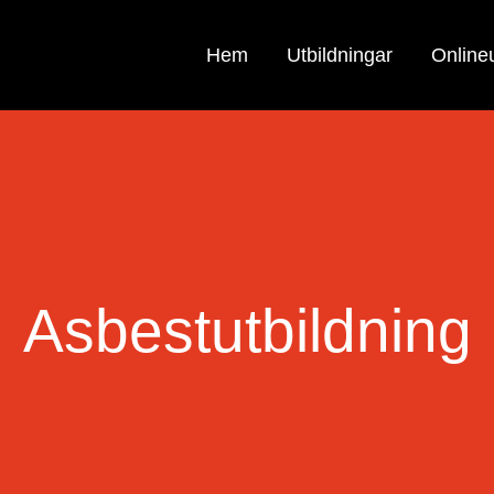
Hem
Utbildningar
Onlineu
Asbestutbildning