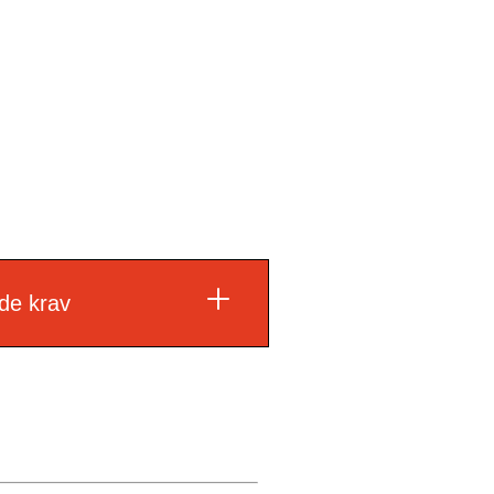
ävs inneslutning (med
ed luftsluss) av
de krav