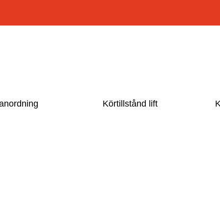
ftanordning
Körtillstånd lift
K