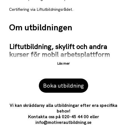
Certifiering via Liftutbildningsrådet.
Om utbildningen
Liftutbildning, skylift och andra
kurser för mobil arbetsplattform
För dig som ska arbeta på höjder är säkerhet och
kompetens avgörande för att du ska kunna arbeta tryggt
och säkert. Denna skyliftkurs vänder sig till dig som
Boka utbildning
antingen är nybörjare eller har jobbat med lift tidigare men
av någon anledning saknar intyg på detta eller behöver
uppdatera.
Vi kan skräddarsy alla utbildningar efter era specifika
Utbildningen är både teoretisk och praktisk.
behov!
Kontakta oss på
020-45 44 00
eller
I utbildningen ingår en enklare variant av
info@motiverautbildning.se
fallskyddsutbildning för användning i korgen vid arbete.