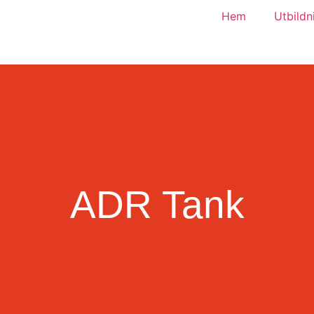
Hem
Utbildn
ADR Tank