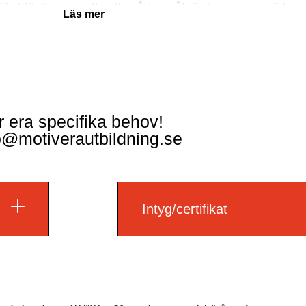
ligt för förarna att vidta sådana åtgärder som är nödvän
r era specifika behov!
o@motiverautbildning.se
Intyg/certifikat