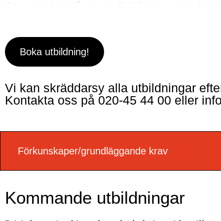
Om en olycka ändå sker, skall utbildningen göra det möj
olyckans skadeverkningar.
Boka utbildning!
Vi kan skräddarsy alla utbildningar efte
Kontakta oss på
020-45 44 00
eller
inf
Förkunskaper/grundläggande krav
Kommande utbildningar