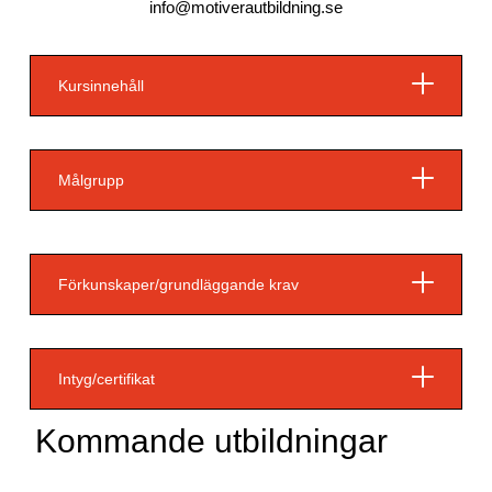
info@motiverautbildning.se
Kursinnehåll
Målgrupp
Förkunskaper/grundläggande krav
Intyg/certifikat
Kommande utbildningar