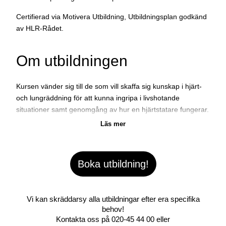
Certifierad via Motivera Utbildning, Utbildningsplan godkänd
av HLR-Rådet.
Om utbildningen
Kursen vänder sig till de som vill skaffa sig kunskap i hjärt-
och lungräddning för att kunna ingripa i livshotande
situationer samt genomgång av hur en hjärtstatare fungerar.
Tidig start av HLR vid professionell hjälp tar vid, kan rädda
liv!
Boka utbildning!
Vi kan skräddarsy alla utbildningar efter era specifika
behov!
Kontakta oss på
020-45 44 00
eller