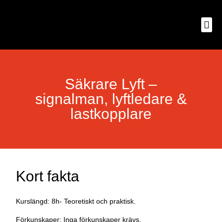
Säkrare Lyft –
signalman, lyftledare &
lastkopplare
Kort fakta
Kurslängd: 8h- Teoretiskt och praktisk.
Förkunskaper: Inga förkunskaper krävs.