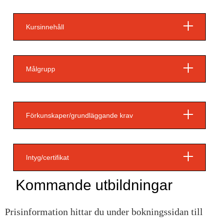
Kursinnehåll
Målgrupp
Förkunskaper/grundläggande krav
Intyg/certifikat
Kommande utbildningar