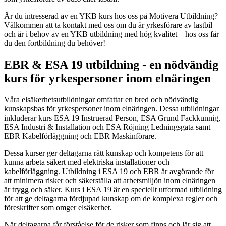
Är du intresserad av en YKB kurs hos oss på Motivera Utbildning?
Välkommen att ta kontakt med oss om du är yrkesförare av lastbil
och är i behov av en YKB utbildning med hög kvalitet – hos oss får
du den fortbildning du behöver!
EBR & ESA 19 utbildning - en nödvändig
kurs för yrkespersoner inom elnäringen
Våra elsäkerhetsutbildningar omfattar en bred och nödvändig
kunskapsbas för yrkespersoner inom elnäringen. Dessa utbildningar
inkluderar kurs ESA 19 Instruerad Person, ESA Grund Fackkunnig,
ESA Industri & Installation och ESA Röjning Ledningsgata samt
EBR Kabelförläggning och EBR Maskinförare.
Dessa kurser ger deltagarna rätt kunskap och kompetens för att
kunna arbeta säkert med elektriska installationer och
kabelförläggning. Utbildning i ESA 19 och EBR är avgörande för
att minimera risker och säkerställa att arbetsmiljön inom elnäringen
är trygg och säker. Kurs i ESA 19 är en speciellt utformad utbildning
för att ge deltagarna fördjupad kunskap om de komplexa regler och
föreskrifter som omger elsäkerhet.
När deltagarna får förståelse för de risker som finns och lär sig att