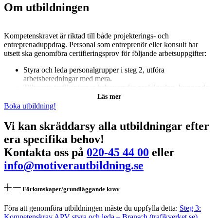
Om utbildningen
Kompetenskravet är riktad till både projekterings- och
entreprenaduppdrag. Personal som entreprenör eller konsult har
utsett ska genomföra certifieringsprov för följande arbetsuppgifter:
Styra och leda personalgrupper i steg 2, utföra
arbetsberedningar med mera.
Tillvarata trafikanternas behov under projektering, byggande
och framtida underhåll.
Utföra byggplatsuppföljning, byggledning eller
Boka utbildning!
leveransuppföljning inom APV-området.
Svarar för aktuell trafikinformation.
Vi kan skräddarsy alla utbildningar efter
era specifika behov!
Kontakta oss på
020-45 44 00
eller
info@motiverautbildning.se
Förkunskaper/grundläggande krav
Föra att genomföra utbildningen måste du uppfylla detta:
Steg 3:
Kompetenskrav APV styra och leda – Bransch (trafikverket.se)