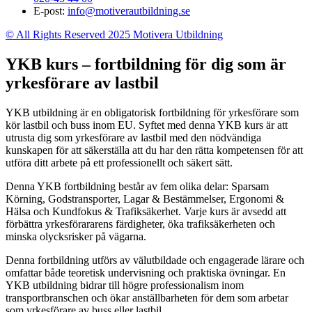
E-post:
info@motiverautbildning.se
© All Rights Reserved 2025 Motivera Utbildning
YKB kurs – fortbildning för dig som är
yrkesförare av lastbil
YKB utbildning är en obligatorisk fortbildning för yrkesförare som
kör lastbil och buss inom EU. Syftet med denna YKB kurs är att
utrusta dig som yrkesförare av lastbil med den nödvändiga
kunskapen för att säkerställa att du har den rätta kompetensen för att
utföra ditt arbete på ett professionellt och säkert sätt.
Denna YKB fortbildning består av fem olika delar: Sparsam
Körning, Godstransporter, Lagar & Bestämmelser, Ergonomi &
Hälsa och Kundfokus & Trafiksäkerhet. Varje kurs är avsedd att
förbättra yrkesförararens färdigheter, öka trafiksäkerheten och
minska olycksrisker på vägarna.
Denna fortbildning utförs av välutbildade och engagerade lärare och
omfattar både teoretisk undervisning och praktiska övningar. En
YKB utbildning bidrar till högre professionalism inom
transportbranschen och ökar anställbarheten för dem som arbetar
som yrkesförare av buss eller lastbil.