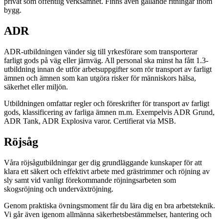
privat som offentlig verksamhet. Finns även gällande ritningar inom
bygg.
ADR
ADR-utbildningen vänder sig till yrkesförare som transporterar
farligt gods på väg eller järnväg. All personal ska minst ha fått 1.3-
utbildning innan de utför arbetsuppgifter som rör transport av farligt
ämnen och ämnen som kan utgöra risker för människors hälsa,
säkerhet eller miljön.
Utbildningen omfattar regler och föreskrifter för transport av farligt
gods, klassificering av farliga ämnen m.m. Exempelvis ADR Grund,
ADR Tank, ADR Explosiva varor. Certifierat via MSB.
Röjsåg
Våra röjsågutbildningar ger dig grundläggande kunskaper för att
klara ett säkert och effektivt arbete med grästrimmer och röjning av
sly samt vid vanligt förekommande röjningsarbeten som
skogsröjning och underväxtröjning.
Genom praktiska övningsmoment får du lära dig en bra arbetsteknik.
Vi går även igenom allmänna säkerhetsbestämmelser, hantering och