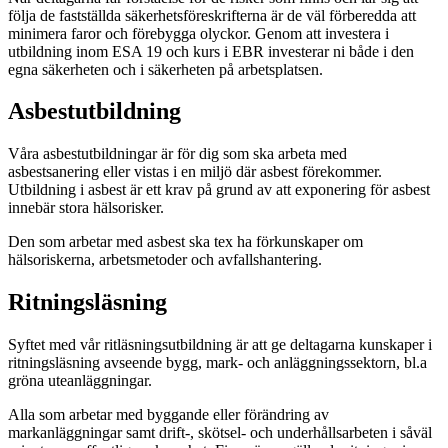
följa de fastställda säkerhetsföreskrifterna är de väl förberedda att
minimera faror och förebygga olyckor. Genom att investera i
utbildning inom ESA 19 och kurs i EBR investerar ni både i den
egna säkerheten och i säkerheten på arbetsplatsen.
Asbestutbildning
Våra asbestutbildningar är för dig som ska arbeta med
asbestsanering eller vistas i en miljö där asbest förekommer.
Utbildning i asbest är ett krav på grund av att exponering för asbest
innebär stora hälsorisker.
Den som arbetar med asbest ska tex ha förkunskaper om
hälsoriskerna, arbetsmetoder och avfallshantering.
Ritningsläsning
Syftet med vår ritläsningsutbildning är att ge deltagarna kunskaper i
ritningsläsning avseende bygg, mark- och anläggningssektorn, bl.a
gröna uteanläggningar.
Alla som arbetar med byggande eller förändring av
markanläggningar samt drift-, skötsel- och underhållsarbeten i såväl