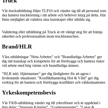
Truck
Vår truckutbildning följer TLP10 och vänder sig till all personal som
ska hantera truckkörning i sitt arbete och behöver intyg på detta. Här
finns möjlighet att validera sina kunskaper eller utbilda sig.
Validering eller utbildning på Truck är ett viktigt steg för att främja
säkerhet och professionalism inom truckbranschen.
Brand/HLR
Våra utbildningar ”Heta Arbeten” och ”Brandfarliga Arbeten” ger
dig rätt kunskap och kompetens för att förebygga och hantera risker
vid arbete med hög värme och brandfarliga ämnen.
”HLR inkl. Hjärtstartare” ger dig färdigheter för att agera i
livshotande situationer. ”Konflikthantering Hot & Våld” ger dig
verktyg för att hantera och förebygga konflikter och våldssituationer.
Yrkeskompetensbevis
Vår YKB-utbildning vänder sig till yrkesförare och är uppdelad i
fem delar; ”Sparsam Körning”, ”Godstransporter”, ”Lagar &