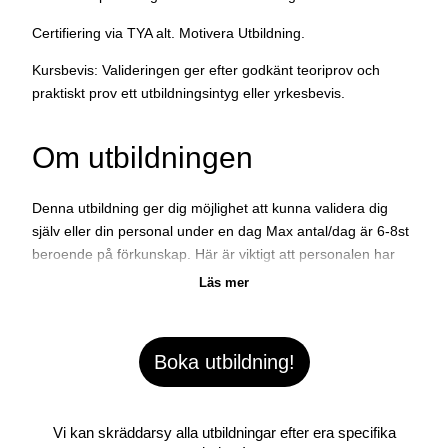
Certifiering via TYA alt. Motivera Utbildning.
Kursbevis: Valideringen ger efter godkänt teoriprov och
praktiskt prov ett utbildningsintyg eller yrkesbevis.
Om utbildningen
Denna utbildning ger dig möjlighet att kunna validera dig
själv eller din personal under en dag Max antal/dag är 6-8st
beroende på förkunskap. Här är viktigt att personalen har
kört truck innan, men av någon anledning saknar intyg på
detta.
Möjlighet finns att lägga upp en individuell utbildningsplan.
Boka utbildning!
Vi kan skräddarsy alla utbildningar efter era specifika