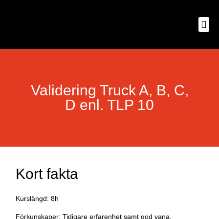
Validering Truck A, B, C,
D enl. TLP 10
Kort fakta
Kurslängd: 8h
Förkunskaper: Tidigare erfarenhet samt god vana.