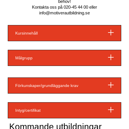
behov!
Kontakta oss på
020-45 44 00
eller
info@motiverautbildning.se
Kursinnehåll
Målgrupp
Förkunskaper/grundläggande krav
Intyg/certifikat
Kommande utbildningar